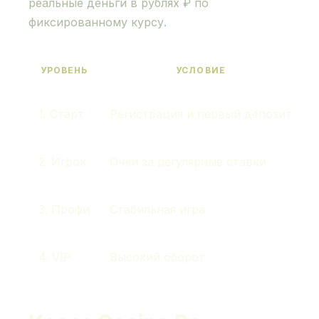
реальные деньги в рублях ₽ по
фиксированному курсу.
УРОВЕНЬ
УСЛОВИЕ
1. Старт
Регистрация и первый депозит
Б
2. Игрок
Очки за регулярные ставки
П
3. Профи
Стабильная игра
Л
4. VIP
Высокий оборот
М