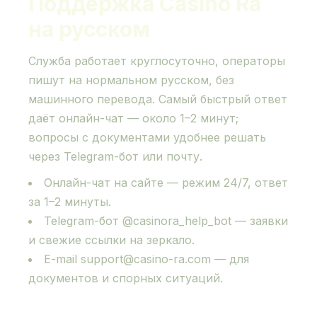
Поддержка Casino Ra
на русском
Служба работает круглосуточно, операторы
пишут на нормальном русском, без
машинного перевода. Самый быстрый ответ
даёт онлайн-чат — около 1–2 минут;
вопросы с документами удобнее решать
через Telegram-бот или почту.
Онлайн-чат на сайте — режим 24/7, ответ
за 1–2 минуты.
Telegram-бот @casinora_help_bot — заявки
и свежие ссылки на зеркало.
E-mail
support@casino-ra.com
— для
документов и спорных ситуаций.