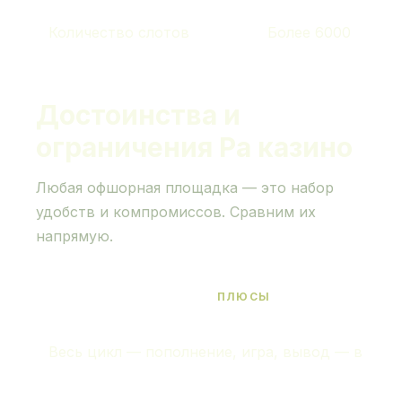
Количество слотов
Более 6000
Достоинства и
ограничения Ра казино
Любая офшорная площадка — это набор
удобств и компромиссов. Сравним их
напрямую.
ПЛЮСЫ
Весь цикл — пополнение, игра, вывод — в рубл