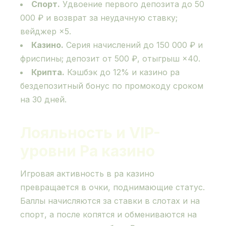
Спорт.
Удвоение первого депозита до 50
000 ₽ и возврат за неудачную ставку;
вейджер ×5.
Казино.
Серия начислений до 150 000 ₽ и
фриспины; депозит от 500 ₽, отыгрыш ×40.
Крипта.
Кэшбэк до 12% и казино ра
бездепозитный бонус по промокоду сроком
на 30 дней.
Лояльность и VIP-
уровни Ра казино
Игровая активность в ра казино
превращается в очки, поднимающие статус.
Баллы начисляются за ставки в слотах и на
спорт, а после копятся и обмениваются на