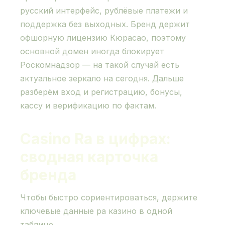
русский интерфейс, рублёвые платежи и
поддержка без выходных. Бренд держит
офшорную лицензию Кюрасао, поэтому
основной домен иногда блокирует
Роскомнадзор — на такой случай есть
актуальное зеркало на сегодня. Дальше
разберём вход и регистрацию, бонусы,
кассу и верификацию по фактам.
Casino Ra в цифрах:
сводная карточка
бренда
Чтобы быстро сориентироваться, держите
ключевые данные ра казино в одной
таблице.