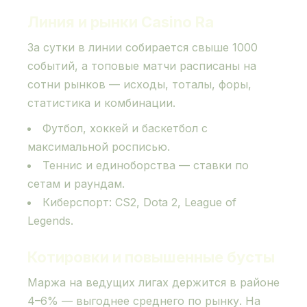
Линия и рынки Casino Ra
За сутки в линии собирается свыше 1000
событий, а топовые матчи расписаны на
сотни рынков — исходы, тоталы, форы,
статистика и комбинации.
Футбол, хоккей и баскетбол с
максимальной росписью.
Теннис и единоборства — ставки по
сетам и раундам.
Киберспорт: CS2, Dota 2, League of
Legends.
Котировки и повышенные бусты
Маржа на ведущих лигах держится в районе
4–6% — выгоднее среднего по рынку. На