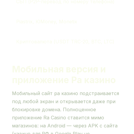
СБП (P2P-перевод по номеру телефона)
0%
Piastrix, ЮMoney, Monetix
0%
Криптовалюта (USDT TRC-20, BTC, LTC)
коми
Мобильная версия и
приложение Ра казино
Мобильный сайт ра казино подстраивается
под любой экран и открывается даже при
блокировке домена. Полноценное
приложение Ra Casino ставится мимо
магазинов: на Android — через APK с сайта
(казино для РФ в Google Play не