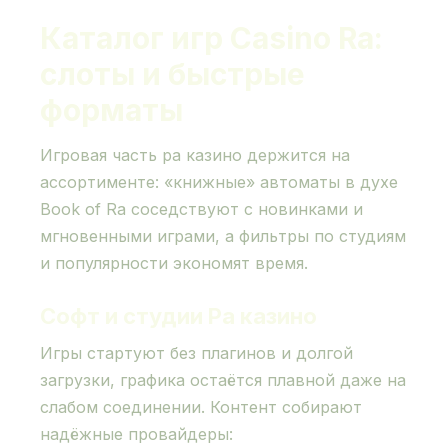
Каталог игр Casino Ra:
слоты и быстрые
форматы
Игровая часть ра казино держится на
ассортименте: «книжные» автоматы в духе
Book of Ra соседствуют с новинками и
мгновенными играми, а фильтры по студиям
и популярности экономят время.
Софт и студии Ра казино
Игры стартуют без плагинов и долгой
загрузки, графика остаётся плавной даже на
слабом соединении. Контент собирают
надёжные провайдеры: