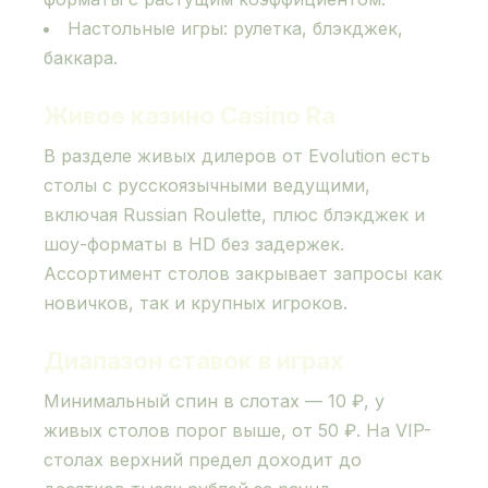
Настольные игры: рулетка, блэкджек,
баккара.
Живое казино Casino Ra
В разделе живых дилеров от Evolution есть
столы с русскоязычными ведущими,
включая Russian Roulette, плюс блэкджек и
шоу-форматы в HD без задержек.
Ассортимент столов закрывает запросы как
новичков, так и крупных игроков.
Диапазон ставок в играх
Минимальный спин в слотах — 10 ₽, у
живых столов порог выше, от 50 ₽. На VIP-
столах верхний предел доходит до