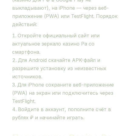
выкладывают), на iPhone — через веб-
приложение (PWA) или TestFlight. Порядок
действий:
Откройте официальный сайт или
актуальное зеркало казино Ра со
смартфона.
Для Android скачайте APK-файл и
разрешите установку из неизвестных
источников.
Для iPhone сохраните веб-приложение
(PWA) на экран или подключитесь через
TestFlight.
Войдите в аккаунт, пополните счёт в
рублях ₽ и начинайте играть.